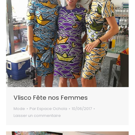
Vlisco Fête nos Femmes
Mode
Par
Espace Ochola
10/06/2017
Laisser un commentaire