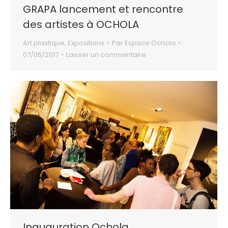
GRAPA lancement et rencontre
des artistes à OCHOLA
Art plastique
,
Expositions
Par
Espace Ochola
07/05/2017
Laisser un commentaire
Inauguration Ochola