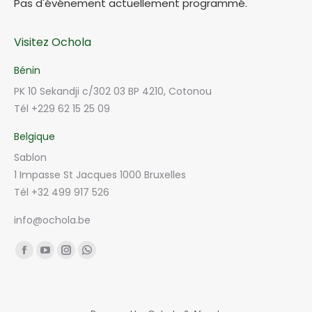
Pas d'événement actuellement programmé.
Visitez Ochola
Bénin
PK 10 Sekandji c/302 03 BP 4210, Cotonou
Tél +229 62 15 25 09
Belgique
Sablon
1 Impasse St Jacques 1000 Bruxelles
Tél +32 499 917 526
info@ochola.be
Trouvez nous sur :
Facebook
YouTube
Instagram
Whatsapp
page
page
page
page
opens
opens
opens
opens