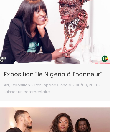
Exposition “le Nigeria à l’honneur”
Art
,
Exposition
Par
Espace Ochola
08/09/2018
Laisser un commentaire