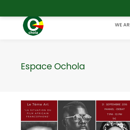
Belgique +32 489 17 55 67 / Bénin +229 62 15 25 09
WE A
WE AR
Espace Ochola