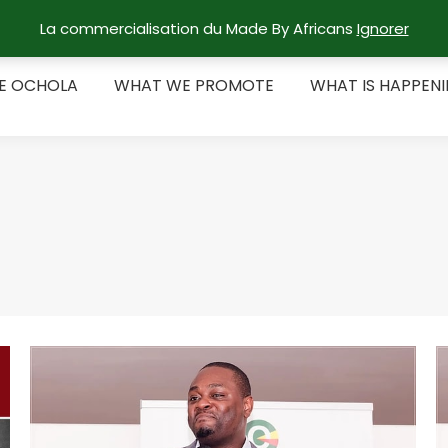
La commercialisation du Made By Africans
Ignorer
RE OCHOLA
WHAT WE PROMOTE
WHAT IS HAPPEN
E OCHOLA
WHAT WE PROMOTE
WHAT IS HAPPEN