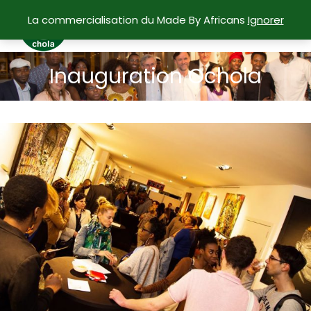
La commercialisation du Made By Africans
Ignorer
Inauguration Ochola
Vous êtes ici :