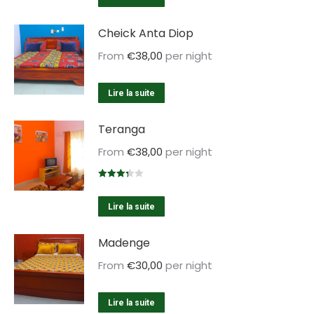
Cheick Anta Diop
From
€
38,00
per night
Lire la suite
Teranga
From
€
38,00
per night
Note
3.33
sur 5
Lire la suite
Madenge
From
€
30,00
per night
Lire la suite