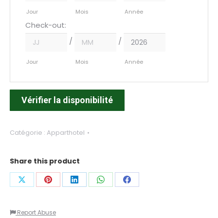
Jour
Mois
Année
Check-out:
/
/
Jour
Mois
Année
Vérifier la disponibilité
Catégorie :
Apparthotel
Share this product
Share
Share
Share
Share
Share
on
on
on
on
on
Report Abuse
X
Pinterest
LinkedIn
WhatsApp
Facebook