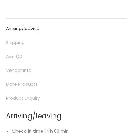
Arriving/leaving
Shipping
Avis (0)
Vendor Info
More Products
Product Enquiry
Arriving/leaving
Check-in time 14 h 00 min