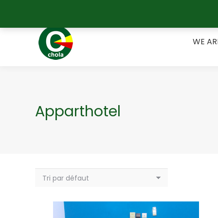
Belgique +32 489 17 55 67 / Bénin +229 62 15 25 09
WE A
WE AR
Apparthotel