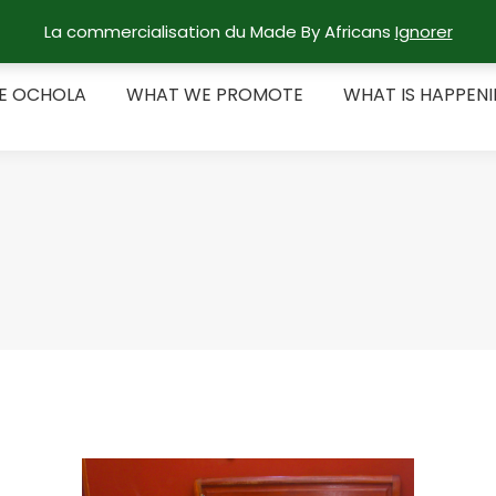
La commercialisation du Made By Africans
Ignorer
RE OCHOLA
WHAT WE PROMOTE
WHAT IS HAPPEN
E OCHOLA
WHAT WE PROMOTE
WHAT IS HAPPEN