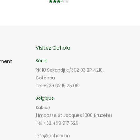
Note
3.33
sur 5
Visitez Ochola
Bénin
ement
PK 10 Sekandji c/302 03 BP 4210,
Cotonou
Tél +229 62 15 25 09
Belgique
Sablon
1 Impasse St Jacques 1000 Bruxelles
Tél +32 499 917 526
info@ochola.be