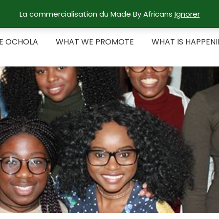
La commercialisation du Made By Africans
Ignorer
RE OCHOLA
WHAT WE PROMOTE
WHAT IS HAPPEN
E OCHOLA
WHAT WE PROMOTE
WHAT IS HAPPEN