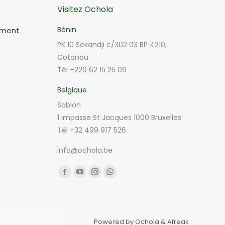
Visitez Ochola
Bénin
ement
PK 10 Sekandji c/302 03 BP 4210,
Cotonou
Tél +229 62 15 25 09
Belgique
Sablon
1 Impasse St Jacques 1000 Bruxelles
Tél +32 499 917 526
info@ochola.be
Trouvez nous sur :
Facebook
YouTube
Instagram
Whatsapp
page
page
page
page
opens
opens
opens
opens
in
in
in
in
Powered by Ochola & Afreak