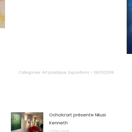
Categories:
Art plastique
,
Expositions
06/01/2019
Ochola’art présente Nkusi
Kenneth
17/05/2019