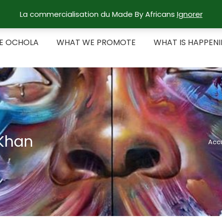
La commercialisation du Made By Africans
Ignorer
RE OCHOLA
WHAT WE PROMOTE
WHAT IS HAPPEN
E OCHOLA
WHAT WE PROMOTE
WHAT IS HAPPEN
 Khan
Accu