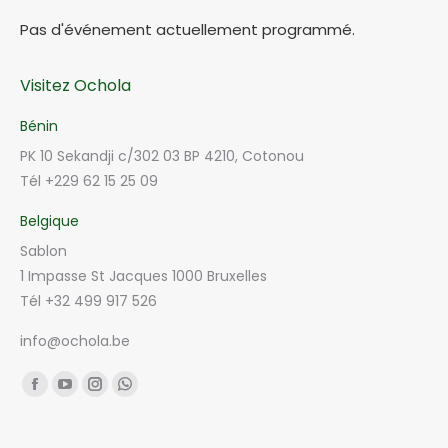
Pas d'événement actuellement programmé.
Visitez Ochola
Bénin
PK 10 Sekandji c/302 03 BP 4210, Cotonou
Tél +229 62 15 25 09
Belgique
Sablon
1 Impasse St Jacques 1000 Bruxelles
Tél +32 499 917 526
info@ochola.be
Trouvez nous sur :
Facebook
YouTube
Instagram
Whatsapp
page
page
page
page