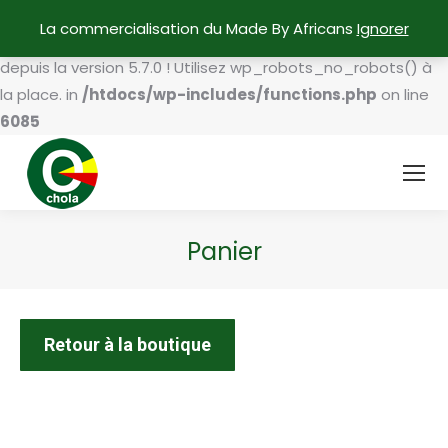
La commercialisation du Made By Africans
Ignorer
Deprecated
: La fonction wp_no_robots est
obsolète
depuis la version 5.7.0 ! Utilisez wp_robots_no_robots() à
la place. in
/htdocs/wp-includes/functions.php
on line
6085
Panier
Vous êtes ici :
Retour à la boutique